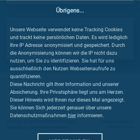
Übrigens...
WALDBAD RAMLINGEN IM WEB
Unsere Webseite verwendet keine Tracking Cookies
und trackt keine persönlichen Daten. Es wird lediglich
Ihre IP Adresse anonymisiert und gespeichert. Durch
die Anonymisierung können wir die IP nicht dazu
nutzen, um Sie zu identifizieren. Sie hat für uns
ausschließlich den Nutzen Webseitenaufrufe zu
quantifizieren.
Galerie
Diese Nachricht gilt Ihrer Information und unserer
Kontakt
Absicherung. Ihre Privatsphäre liegt uns am Herzen.
Dieser Hinweis wird Ihnen nur dieses Mal angezeigt.
Impressum
Sie können Sich jederzeit genauer über unsere
Datenschutzmaßnahmen
hier
informieren.
Copyright © 2026 by Waldbad Ramlingen |
Website powered by
Datenschutz
| Alle Rechte vorbehalten
SIEKE-NET.COM