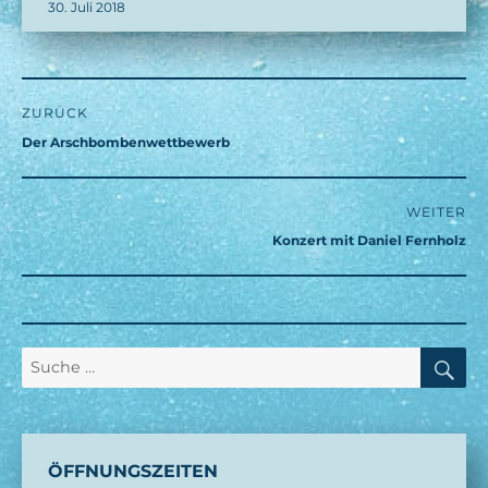
Veröffentlicht
30. Juli 2018
am
Beitragsnavigation
ZURÜCK
Vorheriger
Der Arschbombenwettbewerb
Beitrag:
WEITER
Nächster
Konzert mit Daniel Fernholz
Beitrag:
SU
Suche
nach:
ÖFFNUNGSZEITEN